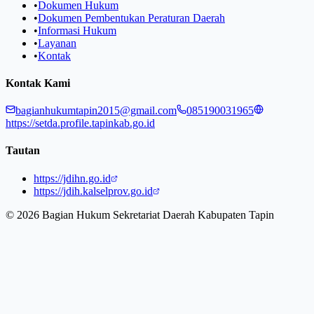
•
Dokumen Hukum
•
Dokumen Pembentukan Peraturan Daerah
•
Informasi Hukum
•
Layanan
•
Kontak
Kontak Kami
bagianhukumtapin2015@gmail.com
085190031965
https://setda.profile.tapinkab.go.id
Tautan
https://jdihn.go.id
https://jdih.kalselprov.go.id
©
2026
Bagian Hukum Sekretariat Daerah Kabupaten Tapin